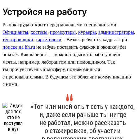
Устройся на работу
Рынок труда открыт перед молодыми специалистами.
Официанты
,
хостесы
,
промоутеры
,
курьеры
,
администраторы
,
тестировщики
,
таргетологи
... Везде требуются кадры. При
поиске на hh.ru
не забудь поставить флажок в окошке «без
опыта». Как вариант — можно подыскать работу в вузе
мечты, например, лаборантом или помощником. Так
ты прочувствуешь атмосферу, познакомишься
с преподавателями. В будущем это облегчит коммуникацию
с ними.
«Тот или иной опыт есть у каждого,
и, даже если раньше ты нигде
не работал, можно рассказать
о стажировках, об участии
в волонтерских программах,