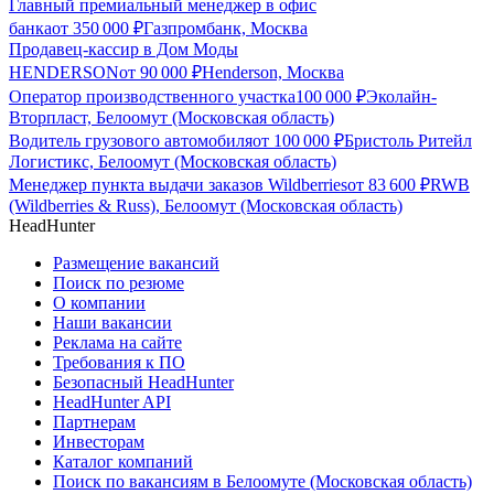
Главный премиальный менеджер в офис
банка
от
350 000
₽
Газпромбанк, Москва
Продавец-кассир в Дом Моды
HENDERSON
от
90 000
₽
Henderson, Москва
Оператор производственного участка
100 000
₽
Эколайн-
Вторпласт, Белоомут (Московская область)
Водитель грузового автомобиля
от
100 000
₽
Бристоль Ритейл
Логистикс, Белоомут (Московская область)
Менеджер пункта выдачи заказов Wildberries
от
83 600
₽
RWB
(Wildberries & Russ), Белоомут (Московская область)
HeadHunter
Размещение вакансий
Поиск по резюме
О компании
Наши вакансии
Реклама на сайте
Требования к ПО
Безопасный HeadHunter
HeadHunter API
Партнерам
Инвесторам
Каталог компаний
Поиск по вакансиям в Белоомуте (Московская область)