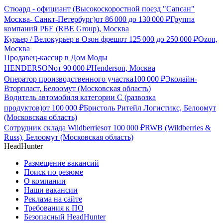
Стюард - официант (Высокоскоростной поезд "Сапсан"
Москва- Санкт-Петербург)
от
86 000
до
130 000
₽
Группа
компаний РБЕ (RBE Group), Москва
Курьер / Велокурьер в Озон фреш
от
125 000
до
250 000
₽
Ozon,
Москва
Продавец-кассир в Дом Моды
HENDERSON
от
90 000
₽
Henderson, Москва
Оператор производственного участка
100 000
₽
Эколайн-
Вторпласт, Белоомут (Московская область)
Водитель автомобиля категории C (развозка
продуктов)
от
100 000
₽
Бристоль Ритейл Логистикс, Белоомут
(Московская область)
Сотрудник склада Wildberries
от
100 000
₽
RWB (Wildberries &
Russ), Белоомут (Московская область)
HeadHunter
Размещение вакансий
Поиск по резюме
О компании
Наши вакансии
Реклама на сайте
Требования к ПО
Безопасный HeadHunter