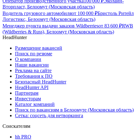
Оператор производственного участка
100 000
₽
Эколайн-
Вторпласт, Белоомут (Московская область)
Водитель грузового автомобиля
от
100 000
₽
Бристоль Ритейл
Логистикс, Белоомут (Московская область)
Менеджер пункта выдачи заказов Wildberries
от
83 600
₽
RWB
(Wildberries & Russ), Белоомут (Московская область)
HeadHunter
Размещение вакансий
Поиск по резюме
О компании
Наши вакансии
Реклама на сайте
Требования к ПО
Безопасный HeadHunter
HeadHunter API
Партнерам
Инвесторам
Каталог компаний
Поиск по вакансиям в Белоомуте (Московская область)
Сетка: соцсеть для нетворкинга
Соискателям
hh PRO