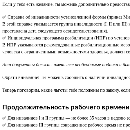
Если у тебя есть желание, ты можешь дополнительно предоста
✅ Справка об инвалидности установленной формы (приказ Мин
В этой справке указывается группа инвалидности (I, II или III
проставлена дата следующего освидетельствования).
✅ Индивидуальная программа реабилитации (ИПР) по установле
В ИПР указываются рекомендованные реабилитационные меропри
человека с ограниченными возможностями здоровья, должен со
Эти документы должны иметь все необходимые подписи и бы
Обрати внимание! Ты можешь сообщить о наличии инвалидности 
Теперь поговорим, какие льготы тебе положены по закону, ес
Продолжительность рабочего времени
✅ Для инвалидов I и II группы — не более 35 часов в неделю (
✅ Для инвалидов III группы сокращенное рабочее время не пр