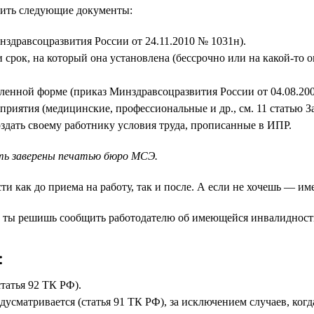
вить следующие документы:
здравсоцразвития России от 24.11.2010 № 1031н).
) и срок, на который она установлена (бессрочно или на какой-т
нной форме (приказ Минздравсоцразвития России от 04.08.2008 
ятия (медицинские, профессиональные и др., см. 11 статью За
здать своему работнику условия труда, прописанные в ИПР.
ть заверены печатью бюро МСЭ.
как до приема на работу, так и после. А если не хочешь — име
ли ты решишь сообщить работодателю об имеющейся инвалидност
:
статья 92 ТК РФ).
едусматривается (статья 91 ТК РФ), за исключением случаев, к