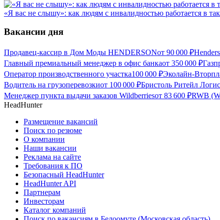
«Я вас не слышу»: как людям с инвалидностью работается в та
Вакансии дня
Продавец-кассир в Дом Моды HENDERSON
от
90 000
₽
Hender
Главный премиальный менеджер в офис банка
от
350 000
₽
Газп
Оператор производственного участка
100 000
₽
Эколайн-Вторпла
Водитель на грузоперевозки
от
100 000
₽
Бристоль Ритейл Логис
Менеджер пункта выдачи заказов Wildberries
от
83 600
₽
RWB (Wil
HeadHunter
Размещение вакансий
Поиск по резюме
О компании
Наши вакансии
Реклама на сайте
Требования к ПО
Безопасный HeadHunter
HeadHunter API
Партнерам
Инвесторам
Каталог компаний
Поиск по вакансиям в Белоомуте (Московская область)