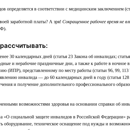
в определяется в соответствии с медицинским заключением (ст
твоей заработной платы? А зря!
Сокращенное рабочее время не в
РФ).
 рассчитывать:
е 30 календарных дней (статья 23 Закона об инвалидах; статья
ные и нерабочие праздничные дни, а также к работе в ночное вр
ю (ИПР), представленному по месту работы (статьи 96, 99, 113 
явлению инвалида — до 60 календарных дней в году (статья 128
ения и получение дополнительного профессионального образова
ченными возможностями здоровья на основании справки об инва
она «О социальной защите инвалидов в Российской Федерации» р
ть оборудование, техническое оснащение под нужды и возможност