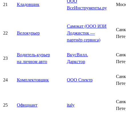
ООО
21
Кладовщик
Моск
ВсеИнструменты.ру
Самокат (ООО ИЗИ
Санкт
22
Велокурьер
Лоджистик —
Петер
партнёр сервиса)
Водитель-курьер
ВкусВилл.
Санкт
23
на личном авто
Даркстор
Петер
Санкт
24
Комплектовщик
ООО Спектр
Петер
Санкт
25
Официант
italy
Петер