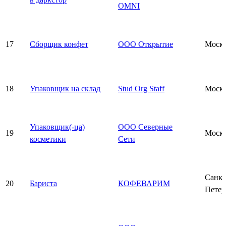
OMNI
17
Сборщик конфет
ООО Открытие
Моск
18
Упаковщик на склад
Stud Org Staff
Моск
Упаковщик(-ца)
ООО Северные
19
Моск
косметики
Сети
Санкт
20
Бариста
КОФЕВАРИМ
Петер