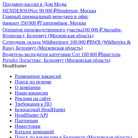
Продавец-кассир в Дом Моды
HENDERSON
от
90 000
₽
Henderson, Москва
Главный премиальный менеджер в офис
банка
от
350 000
₽
Газпромбанк, Москва
Оператор производственного участка
100 000
₽
Эколайн-
Вторпласт, Белоомут (Московская область)
Сотрудник склада Wildberries
от
100 000
₽
RWB (Wildberries &
Russ), Белоомут (Московская область)
Водитель-экспедитор категории С
от
100 000
₽
Бристоль
Ритейл Логистикс, Белоомут (Московская область)
HeadHunter
Размещение вакансий
Поиск по резюме
О компании
Наши вакансии
Реклама на сайте
Требования к ПО
Безопасный HeadHunter
HeadHunter API
Партнерам
Инвесторам
Каталог компаний
Поиск по вакансиям в Белоомуте (Московская область)