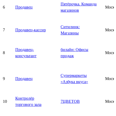
Пятёрочка. Команда
6
Продавец
Моск
магазинов
Ситилинк:
7
Продавец-кассир
Моск
Магазины
Продавец-
билайн: Офисы
8
Моск
консультант
продаж
Супермаркеты
9
Продавец
Моск
«Азбука вкуса»
Контролёр
10
7ЦВЕТОВ
Моск
торгового зала