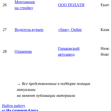
Монтажник
26
ООО ПОЛАТИ
Екате
на стройку
27
Водитель-курьер
«Spar», Online
Казан
Горьковский
Нижн
28
Охранник
автозавод
Новго
→ Все представленные в подборке позиции
актуальны
на момент публикации материала
Найти работу
↩
На главную блога