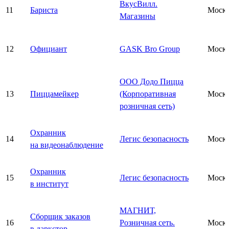
ВкусВилл.
11
Бариста
Моск
Магазины
12
Официант
GASK Bro Group
Моск
ООО Додо Пицца
13
Пиццамейкер
(Корпоративная
Моск
розничная сеть)
Охранник
14
Легис безопасность
Моск
на видеонаблюдение
Охранник
15
Легис безопасность
Моск
в институт
МАГНИТ,
Сборщик заказов
16
Розничная сеть.
Моск
в даркстор