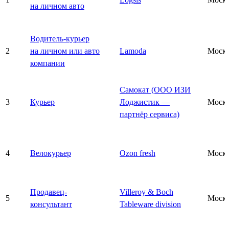
на личном авто
Водитель-курьер
2
на личном или авто
Lamoda
Моск
компании
Самокат (ООО ИЗИ
3
Курьер
Лоджистик —
Моск
партнёр сервиса)
4
Велокурьер
Ozon fresh
Моск
Продавец-
Villeroy & Boch
5
Моск
консультант
Tableware division