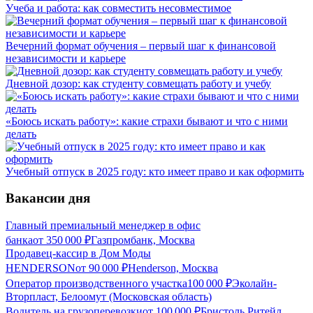
Учеба и работа: как совместить несовместимое
Вечерний формат обучения – первый шаг к финансовой
независимости и карьере
Дневной дозор: как студенту совмещать работу и учебу
«Боюсь искать работу»: какие страхи бывают и что с ними
делать
Учебный отпуск в 2025 году: кто имеет право и как оформить
Вакансии дня
Главный премиальный менеджер в офис
банка
от
350 000
₽
Газпромбанк, Москва
Продавец-кассир в Дом Моды
HENDERSON
от
90 000
₽
Henderson, Москва
Оператор производственного участка
100 000
₽
Эколайн-
Вторпласт, Белоомут (Московская область)
Водитель на грузоперевозки
от
100 000
₽
Бристоль Ритейл