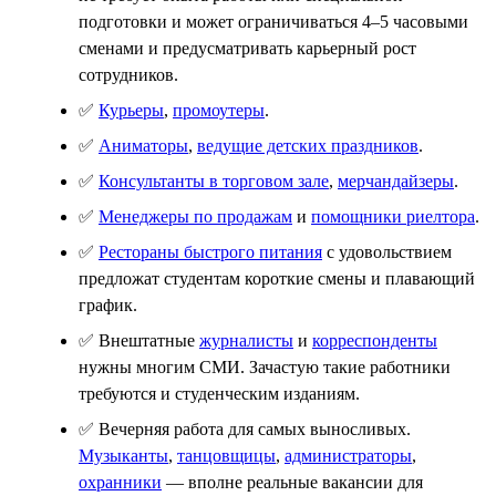
подготовки и может ограничиваться 4–5 часовыми
сменами и предусматривать карьерный рост
сотрудников.
✅
Курьеры
,
промоутеры
.
✅
Аниматоры
,
ведущие детских праздников
.
✅
Консультанты в торговом зале
,
мерчандайзеры
.
✅
Менеджеры по продажам
и
помощники риелтора
.
✅
Рестораны быстрого питания
с удовольствием
предложат студентам короткие смены и плавающий
график.
✅ Внештатные
журналисты
и
корреспонденты
нужны многим СМИ. Зачастую такие работники
требуются и студенческим изданиям.
✅ Вечерняя работа для самых выносливых.
Музыканты
,
танцовщицы
,
администраторы
,
охранники
— вполне реальные вакансии для